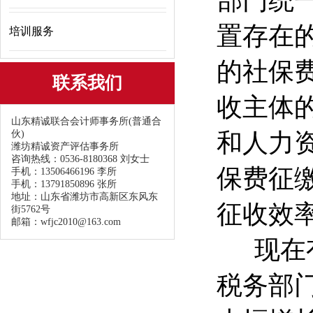
部门统
置存在
培训服务
的社保
联系我们
收主体
山东精诚联合会计师事务所(普通合
伙)
和人力
潍坊精诚资产评估事务所
咨询热线：0536-8180368 刘女士
保费征
手机：13506466196 李所
手机：13791850896 张所
地址：山东省潍坊市高新区东风东
征收效
街5762号
邮箱：wfjc2010@163.com
现在有
税务部